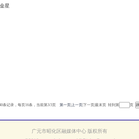
镇金星
40条记录，每页16条，当前第
3
/
3
页
第一页
|
上一页
|
下一页
|
最末页
转到第
页
广元市昭化区融媒体中心 版权所有