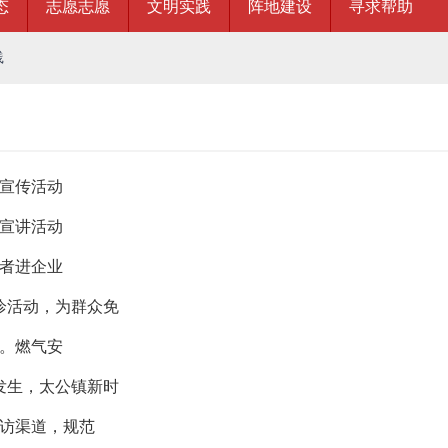
态
志愿志愿
文明实践
阵地建设
寻求帮助
践
法宣传活动
法宣讲活动
愿者进企业
诊活动，为群众免
查。燃气安
发生，太公镇新时
访渠道，规范