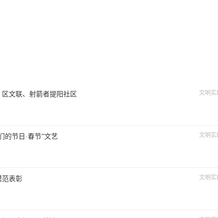
文明实
、区文联、射箭者提阳社区
文明实
们的节日·春节”文艺
文明实
模范表彰