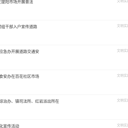
文明实
所在提阳市场开展普法
文明实
村组干部入户宣传道路
文明实
镇应急办开展道路交通安
文明实
镇食安办在百花社区市场
文明实
镇综治办、镇司法所、红岩派出所在
文明实
昭化宣传活动