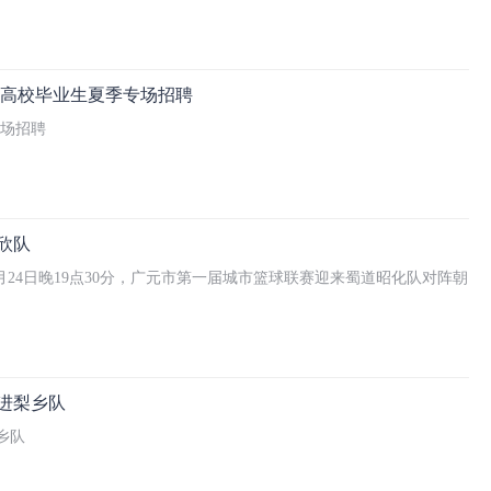
高校毕业生夏季专场招聘
场招聘
欣队
24日晚19点30分，广元市第一届城市篮球联赛迎来蜀道昭化队对阵朝
奋进梨乡队
乡队