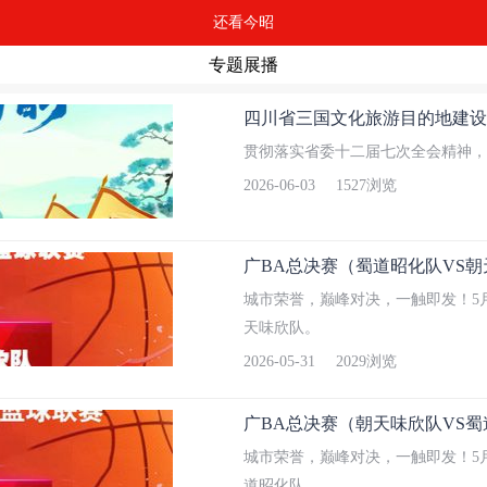
还看今昭
专题展播
四川省三国文化旅游目的地建设
贯彻落实省委⼗⼆届七次全会精神，
2026-06-03
1527浏览
广BA总决赛（蜀道昭化队VS
城市荣誉，巅峰对决，一触即发！5月
天味欣队。
2026-05-31
2029浏览
广BA总决赛（朝天味欣队VS
城市荣誉，巅峰对决，一触即发！5月
道昭化队。