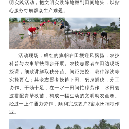
明实践活动，把文明实践阵地搬到田间地头，以贴
心服务纾解群众生产难题。
活动现场，鲜红的旗帜在田埂迎风飘扬，农技
科普与农事帮扶同步开展。农技志愿者在田边现场
授课，细致讲解取秧分苗、间距把控、栽种深浅等
实操要点；其余志愿者挽裤下田、躬身插秧，分工
协作、干劲十足，在一水一田间忙碌劳作，水田碧
波搭配青翠秧苗，构成一幅生动的文明助农画卷。
经过一上午通力劳作，顺利完成农户2亩水田插秧作
业。